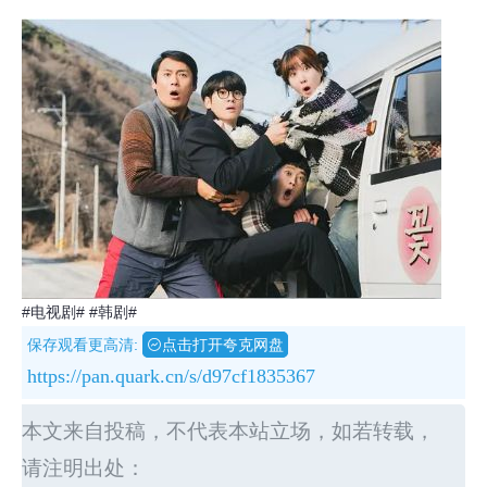
#电视剧#
#韩剧#
保存观看更高清:
点击打开夸克网盘
https://pan.quark.cn/s/d97cf1835367
本文来自投稿，不代表本站立场，如若转载，
请注明出处：