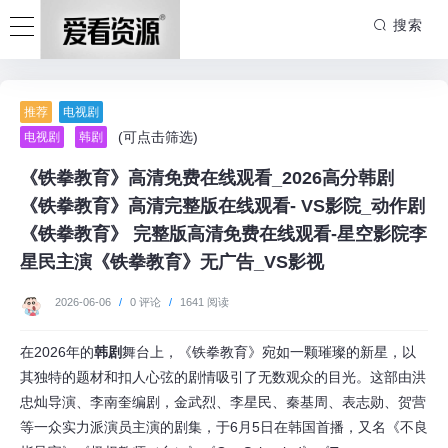
搜索
推荐
电视剧
(可点击筛选)
电视剧
韩剧
《铁拳教育》高清免费在线观看_2026高分韩剧
《铁拳教育》高清完整版在线观看- VS影院_动作剧
《铁拳教育》 完整版高清免费在线观看-星空影院李
星民主演《铁拳教育》无广告_VS影视
2026-06-06
/
0 评论
/
1641 阅读
在2026年的
韩剧
舞台上，《铁拳教育》宛如一颗璀璨的新星，以
其独特的题材和扣人心弦的剧情吸引了无数观众的目光。这部由洪
忠灿导演、李南奎编剧，金武烈、李星民、秦基周、表志勋、贺营
等一众实力派演员主演的剧集，于6月5日在韩国首播，又名《不良