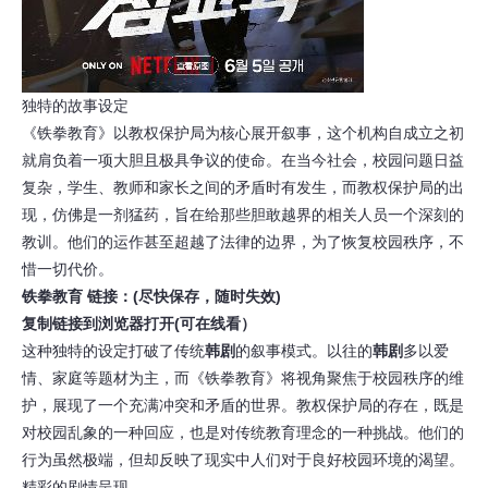
独特的故事设定
《铁拳教育》以教权保护局为核心展开叙事，这个机构自成立之初
就肩负着一项大胆且极具争议的使命。在当今社会，校园问题日益
复杂，学生、教师和家长之间的矛盾时有发生，而教权保护局的出
现，仿佛是一剂猛药，旨在给那些胆敢越界的相关人员一个深刻的
教训。他们的运作甚至超越了法律的边界，为了恢复校园秩序，不
惜一切代价。
铁拳教育 链接：(尽快保存，随时失效)
复制链接到浏览器打开(可在线看）
这种独特的设定打破了传统
韩剧
的叙事模式。以往的
韩剧
多以爱
情、家庭等题材为主，而《铁拳教育》将视角聚焦于校园秩序的维
护，展现了一个充满冲突和矛盾的世界。教权保护局的存在，既是
对校园乱象的一种回应，也是对传统教育理念的一种挑战。他们的
行为虽然极端，但却反映了现实中人们对于良好校园环境的渴望。
精彩的剧情呈现