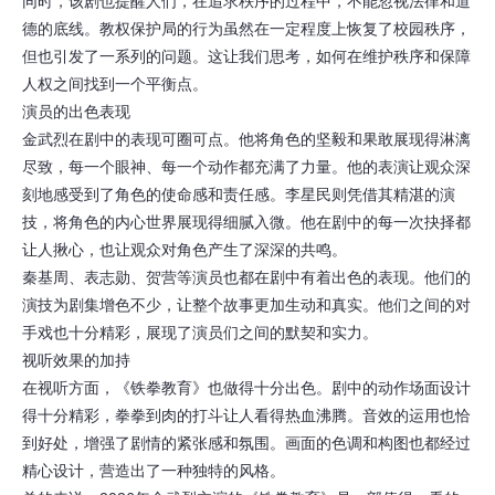
同时，该剧也提醒人们，在追求秩序的过程中，不能忽视法律和道
德的底线。教权保护局的行为虽然在一定程度上恢复了校园秩序，
但也引发了一系列的问题。这让我们思考，如何在维护秩序和保障
人权之间找到一个平衡点。
演员的出色表现
金武烈在剧中的表现可圈可点。他将角色的坚毅和果敢展现得淋漓
尽致，每一个眼神、每一个动作都充满了力量。他的表演让观众深
刻地感受到了角色的使命感和责任感。李星民则凭借其精湛的演
技，将角色的内心世界展现得细腻入微。他在剧中的每一次抉择都
让人揪心，也让观众对角色产生了深深的共鸣。
秦基周、表志勋、贺营等演员也都在剧中有着出色的表现。他们的
演技为剧集增色不少，让整个故事更加生动和真实。他们之间的对
手戏也十分精彩，展现了演员们之间的默契和实力。
视听效果的加持
在视听方面，《铁拳教育》也做得十分出色。剧中的动作场面设计
得十分精彩，拳拳到肉的打斗让人看得热血沸腾。音效的运用也恰
到好处，增强了剧情的紧张感和氛围。画面的色调和构图也都经过
精心设计，营造出了一种独特的风格。