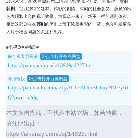
总的来说，2026年金武烈主演的《铁拳教育》是一部值得一看的
韩剧
。它以独特的题材、精彩的剧情、深刻的社会意义、演员的出
色表现和出色的视听效果，为观众带来了一场不一样的观剧体验。
相信这部剧会在
韩剧
的历史上留下浓墨重彩的一笔，也会引发更多
人对于校园问题的关注和思考。
#电视剧#
#韩剧#
保存观看更高清:
点击打开夸克网盘
https://pan.quark.cn/s/139d9ad2274a
备用链接:
点击打开百度网盘
https://pan.baidu.com/s/1yAL1H4bhuBU6uyN407ybT
Q?pwd=a2dg
本文来自投稿，不代表本站立场，如若转载，
请注明出处：
https://aikanzy.com/dsj/14626.html