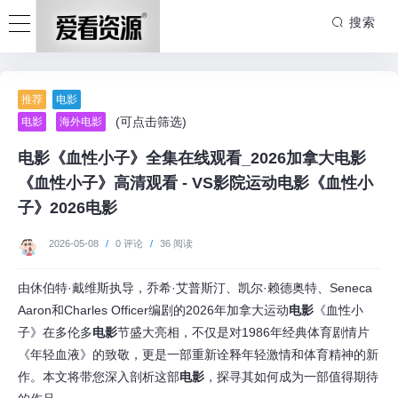
搜索
推荐
电影
(可点击筛选)
电影
海外电影
电影《血性小子》全集在线观看_2026加拿大电影
《血性小子》高清观看 - VS影院运动电影《血性小
子》2026电影
2026-05-08
/
0 评论
/
36 阅读
由休伯特·戴维斯执导，乔希·艾普斯汀、凯尔·赖德奥特、Seneca
Aaron和Charles Officer编剧的2026年加拿大运动
电影
《血性小
子》在多伦多
电影
节盛大亮相，不仅是对1986年经典体育剧情片
《年轻血液》的致敬，更是一部重新诠释年轻激情和体育精神的新
作。本文将带您深入剖析这部
电影
，探寻其如何成为一部值得期待