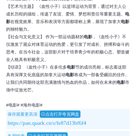
【艺术与主题】 《血性小子》以篮球运动为背景，通过对主人公
成长历程的描绘，传递了友谊、爱情、梦想和责任等重要主题。
电
影
在视觉效果、音乐和表演等方面都堪称上乘，展现了加拿大
电影
的独特魅力。
【社会与文化意义】 作为一部运动题材的
电影
，《血性小子》不
仅激发了观众对体育运动的热爱，更引发了对成长、拼搏和奋斗的
思考。在当今社会，这部影片对于培养青少年的积极心态、塑造健
全人格具有积极意义。
【结语】 《血性小子》在多伦多
电影
节的成功亮相，标志着这部
具有深厚文化底蕴的加拿大运动
电影
将成为一部备受瞩目的佳作。
让我们共同期待这部充满激情与热血的作品，如何在未来的
电影
市
场中绽放光芒。
#电影#
#海外电影#
保存观看更高清:
点击打开夸克网盘
https://pan.quark.cn/s/fe87d13bf6f4