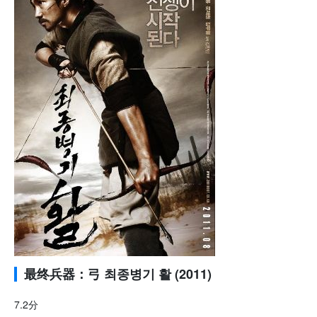
最终兵器：弓 최종병기 활 (2011)
7.2
分