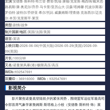
主演
:安德鲁·斯科特/布兰登·费舍/凯瑞·康顿/克里斯·梅西纳/戴米恩·
路易斯/康·奥尼尔/乔乔·马卡里/亚历山大·汉森/塔姆馨·托波尔斯基/
罗伯特·波特尔/乔舒亚·希尔/托比·威廉姆斯/理查德·克洛西尔/迈克
尔·本茨/克里斯平·莱茨
类型:
剧情/战争
制片国家/地区:
英国/法国/美国
语言:
英语
上映日期:
2026-06-06(中国大陆)/2026-05-29(美国)/2026-09-
09(英国)
片长:
100分钟
又名:
诺曼第风暴(港)/极限高压/高压
IMDb:
tt32547691
豆瓣ID：
36916000
IMDb：
tt32547691
影视简介
影片聚焦诺曼底登陆前夕的紧张局势，围绕盟军远征军最高司
令部首席气象学家詹姆斯·斯塔格上小校（安德鲁·斯科特 饰）展