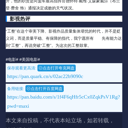
开，他的职责是向盟军最高指挥官德怀特·戴维·艾森豪威尔（布兰
登·费舍 饰）通报决定成败的天气状况。
影视热评
“工整”在这个审美下降、影视作品质量集体堪忧的时代，并不是贬
义词，而是质量平稳、有保障的指代，我宁愿所有
电影
先有能力达
到“工整”，再说突破“工整”。为这次的工整鼓掌。
#电影#
#美国电影#
保存观看更高清:
点击打开夸克网盘
https://pan.quark.cn/s/02ac22b9090c
备用链接:
点击打开百度网盘
https://pan.baidu.com/s/1f4F6qHfr5cCx0ZqkPsV1Rg?
pwd=maxi
本文来自投稿，不代表本站立场，如若转载，